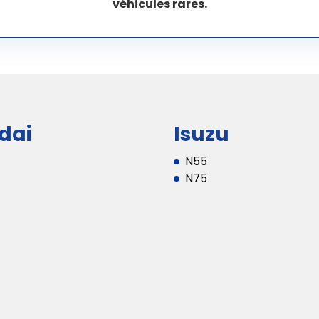
véhicules rares.
dai
Isuzu
N55
N75