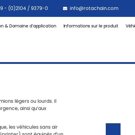
9 - (0)2104 / 9379-0
info@rotachain.com
on & Domaine d’application
Informations sur le produit
Véhi
ions légers ou lourds. Il
rgence, ainsi qu’aux
e, les véhicules sans air
rinter) sont équipés d’un