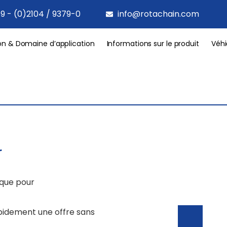
9 - (0)2104 / 9379-0
info@rotachain.com
on & Domaine d’application
Informations sur le produit
Véhi
r
ique pour
apidement une offre sans