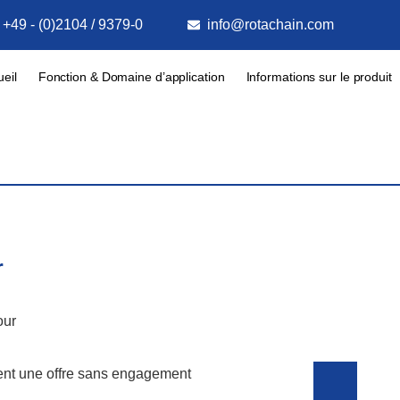
+49 - (0)2104 / 9379-0
info@rotachain.com
eil
Fonction & Domaine d’application
Informations sur le produit
r
our
ment une offre sans engagement