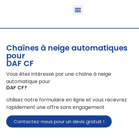
Fonction & Domaine d’application
Informations sur le produit
Véhicules équipables
Chaînes à neige automatiques
pour
DAF CF
Vous êtes intéressé par une chaîne à neige
automatique pour
DAF CF
?
Utilisez notre formulaire en ligne et vous recevrez
rapidement une offre sans engagement
Contactez-nous pour un devis gratuit !