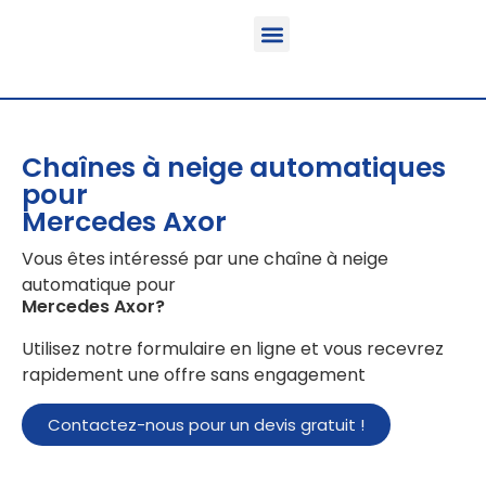
Fonction & Domaine d’application
Informations sur le produit
Véhicules équipables
Chaînes à neige automatiques
pour
Mercedes Axor
Vous êtes intéressé par une chaîne à neige
automatique pour
Mercedes Axor
?
Utilisez notre formulaire en ligne et vous recevrez
rapidement une offre sans engagement
Contactez-nous pour un devis gratuit !