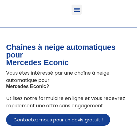
Fonction & Domaine d’application
Informations sur le produit
Véhicules équipables
Chaînes à neige automatiques
pour
Mercedes Econic
Vous êtes intéressé par une chaîne à neige
automatique pour
Mercedes Econic
?
Utilisez notre formulaire en ligne et vous recevrez
rapidement une offre sans engagement
Contactez-nous pour un devis gratuit !