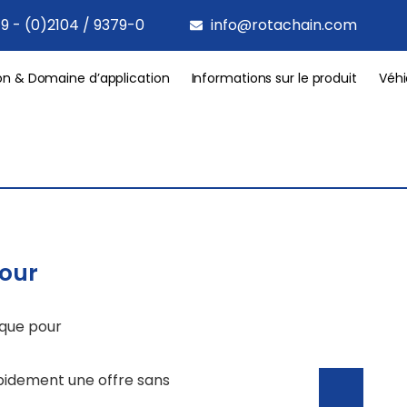
9 - (0)2104 / 9379-0
info@rotachain.com
on & Domaine d’application
Informations sur le produit
Véhi
pour
ique pour
apidement une offre sans