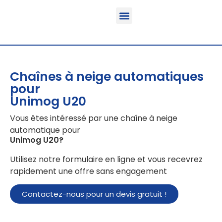
Fonction & Domaine d’application
Informations sur le produit
Véhicules équipables
Chaînes à neige automatiques
pour
Unimog U20
Vous êtes intéressé par une chaîne à neige
automatique pour
Unimog U20
?
Utilisez notre formulaire en ligne et vous recevrez
rapidement une offre sans engagement
Contactez-nous pour un devis gratuit !