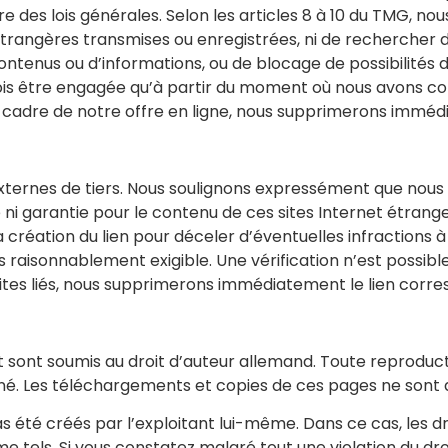
 des lois générales. Selon les articles 8 à 10 du TMG, no
 étrangères transmises ou enregistrées, ni de rechercher d
tenus ou d’informations, ou de blocage de possibilités d’u
ois être engagée qu’à partir du moment où nous avons con
le cadre de notre offre en ligne, nous supprimerons immé
 externes de tiers. Nous soulignons expressément que nous
 garantie pour le contenu de ces sites Internet étrangers
 création du lien pour déceler d’éventuelles infractions à 
aisonnablement exigible. Une vérification n’est possible q
sites liés, nous supprimerons immédiatement le lien corre
sont soumis au droit d’auteur allemand. Toute reproductio
erné. Les téléchargements et copies de ces pages ne sont
été créés par l’exploitant lui-même. Dans ce cas, les dro
 tels. Si vous constatez malgré tout une violation du dro