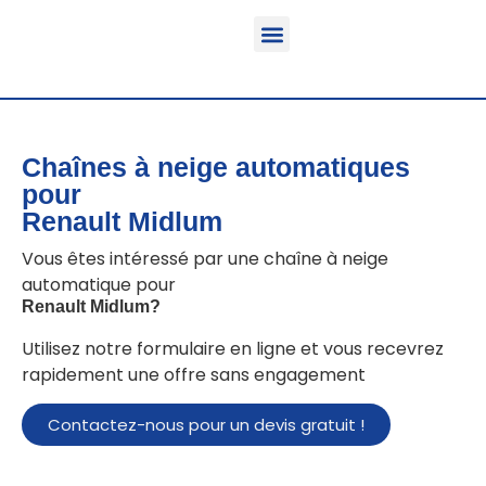
Fonction & Domaine d’application
Informations sur le produit
Véhicules équipables
Chaînes à neige automatiques
pour
Renault Midlum
Vous êtes intéressé par une chaîne à neige
automatique pour
Renault Midlum
?
Utilisez notre formulaire en ligne et vous recevrez
rapidement une offre sans engagement
Contactez-nous pour un devis gratuit !