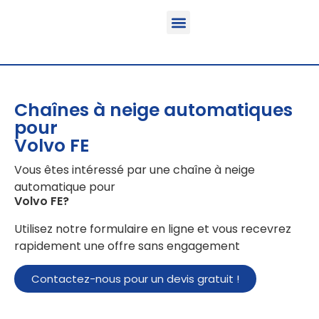
Fonction & Domaine d’application
Informations sur le produit
Véhicules équipables
Chaînes à neige automatiques
pour
Volvo FE
Vous êtes intéressé par une chaîne à neige
automatique pour
Volvo FE
?
Utilisez notre formulaire en ligne et vous recevrez
rapidement une offre sans engagement
Contactez-nous pour un devis gratuit !