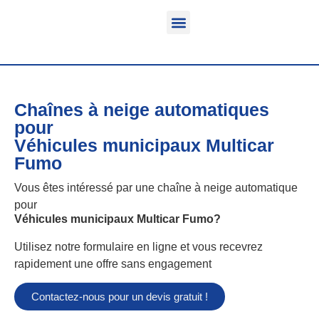
Fonction & Domaine d’application
Informations sur le produit
Véhicules équipables
Chaînes à neige automatiques
pour
Véhicules municipaux Multicar
Fumo
Vous êtes intéressé par une chaîne à neige automatique
pour
Véhicules municipaux Multicar Fumo
?
Utilisez notre formulaire en ligne et vous recevrez
rapidement une offre sans engagement
Contactez-nous pour un devis gratuit !