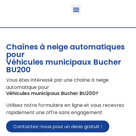
Fonction & Domaine d’application
Informations sur le produit
Véhicules équipables
Chaînes à neige automatiques
pour
Véhicules municipaux Bucher
BU200
Vous êtes intéressé par une chaîne à neige
automatique pour
Véhicules municipaux Bucher BU200
?
Utilisez notre formulaire en ligne et vous recevrez
rapidement une offre sans engagement
Contactez-nous pour un devis gratuit !