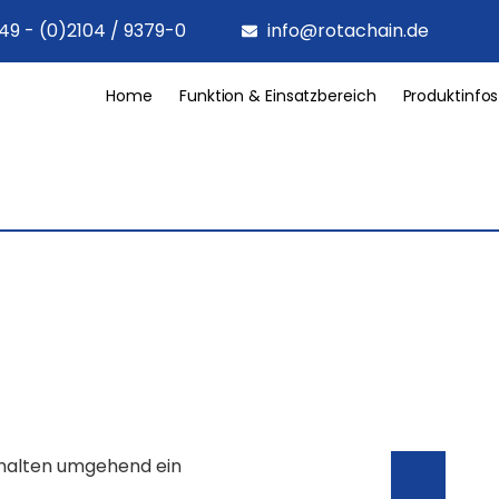
49 - (0)2104 / 9379-0
info@rotachain.de
Home
Funktion & Einsatzbereich
Produktinfos
rhalten umgehend ein