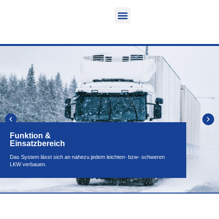
Funktion & Einsatzbereich
Ausrüstbare Fahrzeuge
Funktion &
Einsatzbereich
Das System lässt sich an nahezu jedem leichten- bzw- schweren
LKW verbauen.