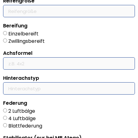
Reifengröße
Bereifung
Einzelbereift
Zwillingsbereift
Achsformel
Hinterachstyp
Federung
2 Luftbälge
4 Luftbälge
Blattfederung
Stabilisator (nur bei MB Atego)