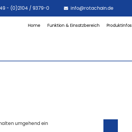
49 - (0)2104 / 9379-0
info@rotachain.de
Home
Funktion & Einsatzbereich
Produktinfos
rhalten umgehend ein