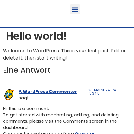
Funktion & Einsatzbereich
Ausrüstbare Fahrzeuge
Hello world!
Welcome to WordPress. This is your first post. Edit or
delete it, then start writing!
Eine Antwort
23. Mai 2024 um
A WordPress Commenter
18:34 Uhr
sagt:
Hi, this is a comment.
To get started with moderating, editing, and deleting
comments, please visit the Comments screen in the
dashboard.
Commenter avatars come from
Gravatar
.