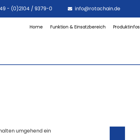
49 - (0)2104 / 9379-0
info@rotachain.de
Home
Funktion & Einsatzbereich
Produktinfos
rhalten umgehend ein