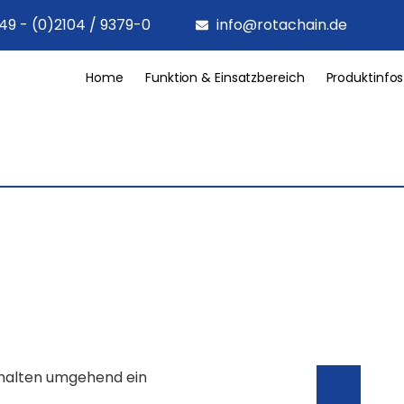
49 - (0)2104 / 9379-0
info@rotachain.de
Home
Funktion & Einsatzbereich
Produktinfos
rhalten umgehend ein